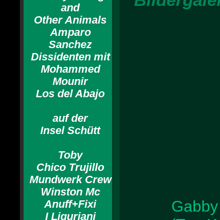
and
Other Animals
Amparo
Sanchez
Dissidenten mit
Mohammed
Mounir
Los del Abajo
auf der
Insel Schütt
Toby
Chico Trujillo
Mundwerk Crew
Winston Mc
Gabby 
Anuff+Fixi
I Liguriani