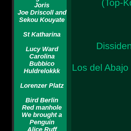
(Top-K
Joris
Joe Driscoll and
Sekou Kouyate
St Katharina
Disside
Lucy Ward
Carolina
Bubbico
Los del Abaj
Huldrelokkk
Lorenzer Platz
Bird Berlin
Red manhole
We brought a
Penguin
Alice Ruff