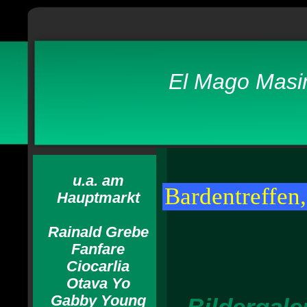
El Mago Masin
u.a. am
Bardentreffen
Hauptmarkt
Rainald Grebe
Fanfare
Ciocarlia
Otava Yo
Gabby Young
Bildergale