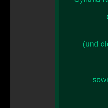
(und di
sowi