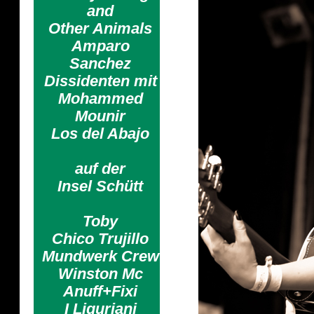
and
Other Animals
Amparo
Sanchez
Dissidenten mit
Mohammed
Mounir
Los del Abajo
auf der
Insel Schütt
Toby
Chico Trujillo
Mundwerk Crew
Winston Mc
Anuff+Fixi
I Liguriani