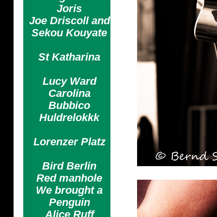
Joris
Joe Driscoll and
Sekou Kouyate
St Katharina
Lucy Ward
Carolina
Bubbico
Huldrelokkk
Lorenzer Platz
Bird Berlin
Red manhole
We brought a
Penguin
Alice Ruff