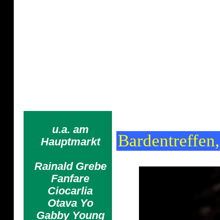
Cynthia Nicksch
Viele suchen ihr Glück, wie sie ihren
Nickolaus
u.a. am
Bardentreffen
Hauptmarkt
Rainald Grebe
Fanfare
Ciocarlia
Otava Yo
Gabby Young