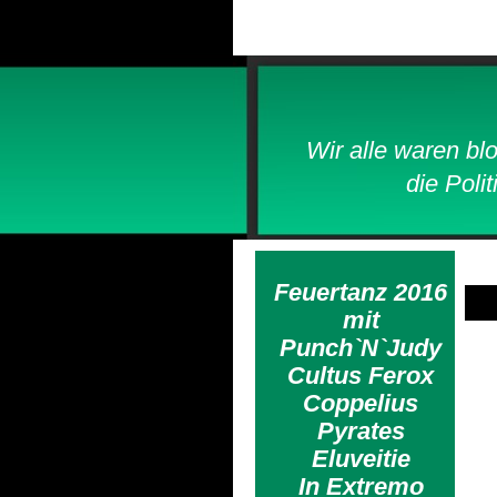
Wir alle waren bloß 
die Politik uns se
Feuertanz 2016
mit
Punch`N`Judy
Cultus Ferox
Coppelius
Pyrates
Eluveitie
In Extremo