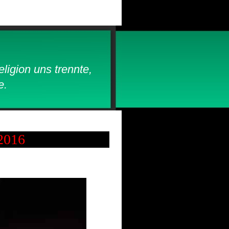
|
igion uns trennte,
e.
2016