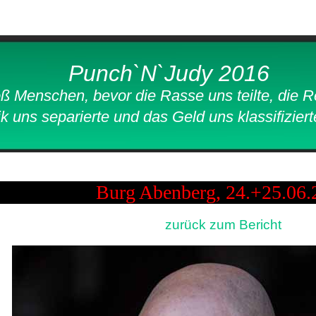
Punch`N`Judy 2016
Menschen, bevor die Rasse uns teilte, die Rel
parierte und das Geld uns klassifiziert
Burg Abenberg, 24.+25.06.
zurück zum Bericht