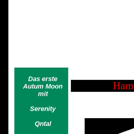
Nachtgeschrei - 
Die Phantasie ist die schönste
lebhafte
r als die Ma
Das erste
Hame
Autum Moon
mit
Serenity
Qntal