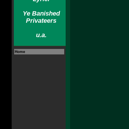
Ye Banished
Privateers
u.a.
Home