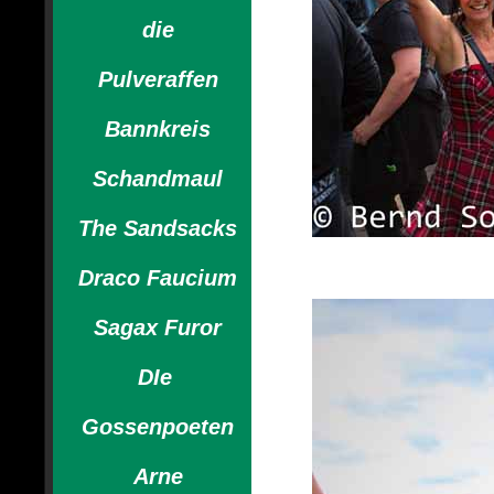
die
Pulveraffen
Bannkreis
Schandmaul
The Sandsacks
Draco Faucium
Sagax Furor
DIe
Gossenpoeten
Arne