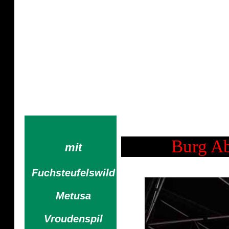
Letzte Inst
Manche Menschen hätte ich m
taugen nich
Burg Ab
mit
Fuchsteufelswild
Metusa
Vroudenspil