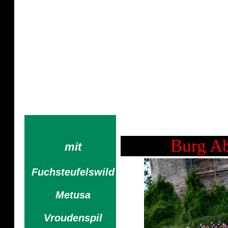
Mono Inc.
Mein Opa hat immer gesagt. "B
Fachmann. bei grossen 
Burg Ab
mit
Fuchsteufelswild
Metusa
Vroudenspil