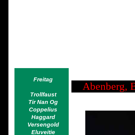
Pyrates! - Feuertanz 
Das kostbarste Vermächtnis eines Mensch
in unseren Herzen zurückgelassen
Freitag
Abenberg, B
Trollfaust
Tir Nan Og
Coppelius
Haggard
Versengold
Eluveitie