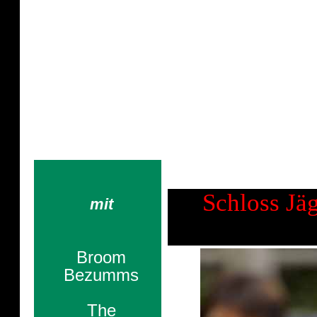
Impressionen Samst
Es ist nicht ohne Grund, dass al
Leben suchen, von der Erde weg
Schloss Jä
mit
Broom
Bezumms
The