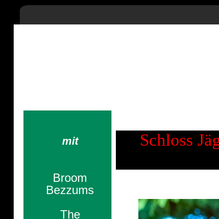
The Mahones - Sha
Lass Sich nicht unterkriegen, 
Astrid Li
Schloss Jä
mit
Broom
Bezzums
The