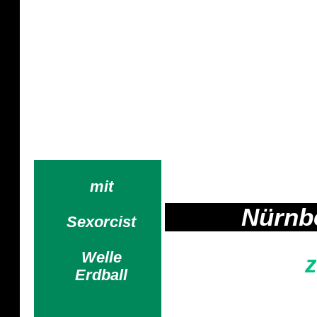
Welle
Wenn die Erwachsenen schweigen, 
M
mit
Nürnbe
Sexorcist
Welle
z
Erdball