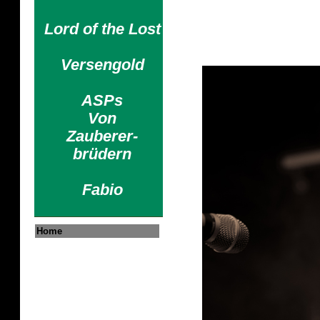
Lord of the Lost
Versengold
ASPs
Von
Zauberer-
brüdern
Fabio
Home