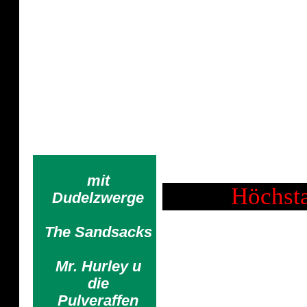
Mr. Hurley un
Lass Dich nicht unterkriegen. 
Astrid 
mit
Höchsta
Dudelzwerge
The Sandsacks
Mr. Hurley u
die
Pulveraffen