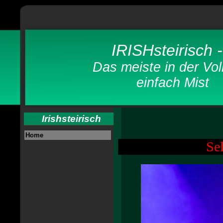
IRISHsteirisch 
Das meiste in der Volksm
einfach Mi
Irishsteirisch
Home
Se