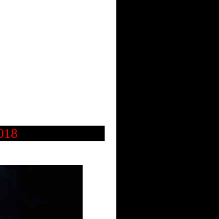
|
 2019
ktionieren
rson
018