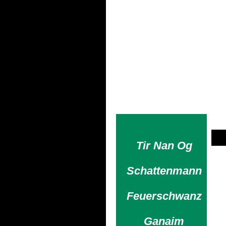
Fe
Männer-man kann n
so viele Ste
Tir Nan Og
Schattenmann
Feuerschwanz
Ganaim