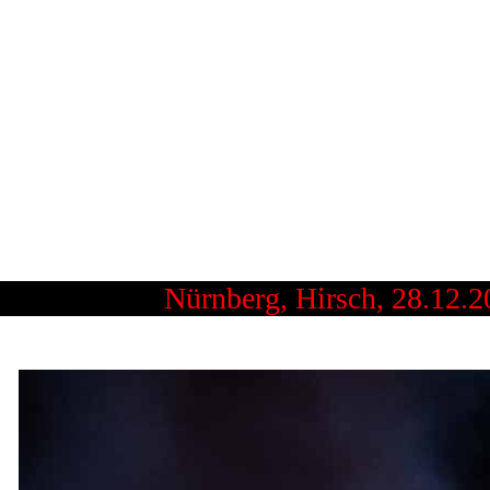
uerschwanz - Glühmet Festival
icht mit ihnen leben, aber ohne sie fun
llungen nicht. Pamela Ande
Nürnberg, Hirsch, 28.12.2